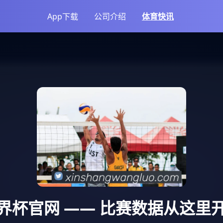
App下载
公司介绍
体育快讯
界杯官网
—— 比赛数据从这里