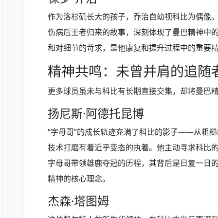
作为洛杉矶长大的孩子，乔治自幼视科比为偶像
伤病后王者归来的故事，深刻体现了曼巴精神中
和对细节的苛求，是他康复和提升过程中的重要
精神共鸣：未曾并肩的追随
更多球员虽未与科比有长期直接交集，却将曼巴
扬尼斯·阿德托昆博
“字母哥”的成长轨迹充满了科比的影子——从粗糙
技术打磨有着近乎变态的执着。他主动寻求科比的指
字母哥带领雄鹿夺冠的历程，其背后是日复一日
精神的核心理念。
杰森·塔图姆