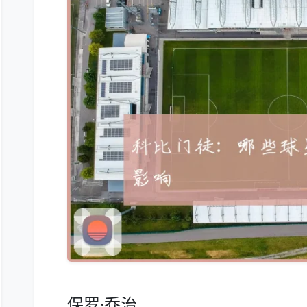
保罗·乔治