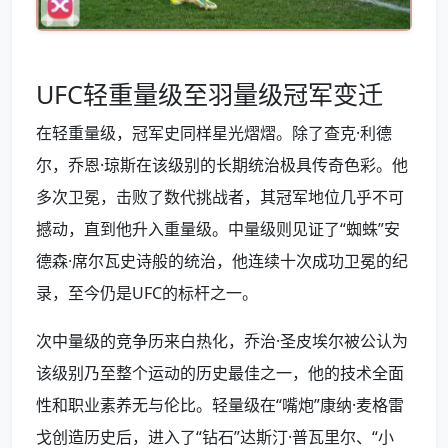
UFC轻重量级至羽量级冠军变迁
在轻重量级，冠军史同样星光熠熠。除了查克·利德
尔，乔恩·琼斯在该级别的长期统治极具传奇色彩。他
多次卫冕，击败了数代挑战者，其冠军地位几乎不可
撼动，直到他升入重量级。中量级则见证了“蜘蛛”安
德森·席尔瓦史诗般的统治，他连续十次成功卫冕的纪
录，至今仍是UFC的标杆之一。
次中量级的竞争历来白热化，乔治·圣皮埃尔被公认为
该级别乃至整个运动的历史最佳之一，他的技术全面
性和职业素养无与伦比。轻量级在“嘴炮”康纳·麦格雷
戈创造历史后，进入了“钻石”达斯汀·普瓦里尔、“小