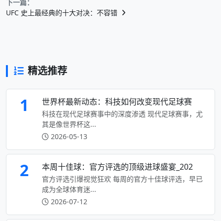
下一篇：
UFC 史上最经典的十大对决：不容错
精选推荐
1
世界杯最新动态：科技如何改变现代足球赛
科技在现代足球赛事中的深度渗透 现代足球赛事，尤
其是像世界杯这...
2026-05-13
2
本周十佳球：官方评选的顶级进球盛宴_202
官方评选引爆视觉狂欢 每周的官方十佳球评选，早已
成为全球体育迷...
2026-07-12