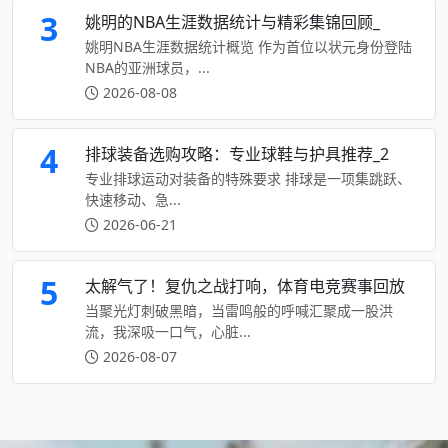
3
姚明的NBA生涯数据统计与精彩集锦回顾_
姚明NBA生涯数据统计概览 作为首位以状元身份登陆
NBA的亚洲球员，...
2026-08-08
4
排球装备选购攻略：专业球鞋与护具推荐_2
专业排球运动对装备的特殊要求 排球是一项集跳跃、
快速移动、急...
2026-06-21
5
太解气了！复仇之战打响，体育电竞赛事回放
当聚光灯刺破黑暗，当雷鸣般的呼喊汇聚成一股洪
流，我深吸一口气，心脏...
2026-08-07