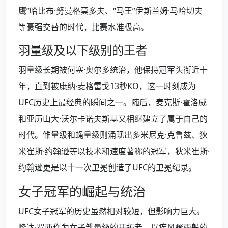
鹰”哈比布·努曼格莫多夫、“马王”伊斯兰姆·马哈切夫
等豪强交替的时代，比赛水准极高。
羽量级及以下级别的王者
羽量级长期被何塞·奥尔多统治，他保持冠军头衔近十
年，直到被康纳·麦格雷戈13秒KO，这一时刻成为
UFC历史上最经典的瞬间之一。随后，麦克斯·霍洛威
和亚历山大·沃尔卡诺夫斯基又相继建立了属于自己的
时代。雏量级和蝇量级则涌现出多米尼克·克鲁兹、狄
米崔斯·约翰逊等以技术和速度著称的冠军，狄米崔斯·
约翰逊更是以十一次卫冕创造了UFC的卫冕纪录。
女子冠军的崛起与统治
UFC女子冠军的历史虽然相对较短，但影响力巨大。
隆达·罗西作为女子雏量级的开拓者，以疾风骤雨般的