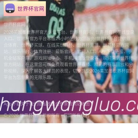
世界杯官网
2026美加墨世界杯官方认证平台、世界杯官网、世界杯官网在线登录
入口、世界杯官方平台客服24小时在线为您服务!世界杯平台提供综
合体育、世界杯买球、在线买世界杯、世界杯竞猜、世界杯官方网
站、娱乐平台、体育注册、最新官网、官网入口、APP下载链接、手
机全站客户端、游戏网址中心、手机网页版登录等。欢迎来到世界杯
官方网站，在这里您可以免费观看世界杯直播、精彩的赛事回放和分
析视频，深入了解各大球员的表现，切身感受2026美加墨世界杯官网
平台为您带来的无限乐趣。
App下载
关于我们
隐私政策
合作条款
网站地图
© 2026 世界杯官网 版权所有 · 保留所有权利