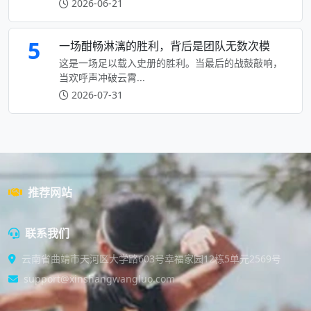
2026-06-21
5
一场酣畅淋漓的胜利，背后是团队无数次模
这是一场足以载入史册的胜利。当最后的战鼓敲响，
当欢呼声冲破云霄...
2026-07-31
推荐网站
联系我们
云南省曲靖市天河区大学路603号幸福家园12栋5单元2569号
support@xinshangwangluo.com