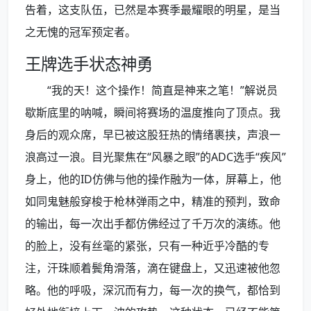
告着，这支队伍，已然是本赛季最耀眼的明星，是当
之无愧的冠军预定者。
王牌选手状态神勇
“我的天！这个操作！简直是神来之笔！”解说员
歇斯底里的呐喊，瞬间将赛场的温度推向了顶点。我
身后的观众席，早已被这股狂热的情绪裹挟，声浪一
浪高过一浪。目光聚焦在“风暴之眼”的ADC选手“疾风”
身上，他的ID仿佛与他的操作融为一体，屏幕上，他
如同鬼魅般穿梭于枪林弹雨之中，精准的预判，致命
的输出，每一次出手都仿佛经过了千万次的演练。他
的脸上，没有丝毫的紧张，只有一种近乎冷酷的专
注，汗珠顺着鬓角滑落，滴在键盘上，又迅速被他忽
略。他的呼吸，深沉而有力，每一次的换气，都恰到