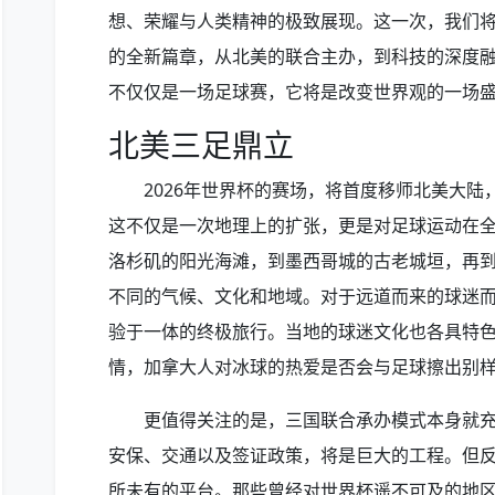
想、荣耀与人类精神的极致展现。这一次，我们
的全新篇章，从北美的联合主办，到科技的深度
不仅仅是一场足球赛，它将是改变世界观的一场
北美三足鼎立
2026年世界杯的赛场，将首度移师北美大
这不仅是一次地理上的扩张，更是对足球运动在
洛杉矶的阳光海滩，到墨西哥城的古老城垣，再
不同的气候、文化和地域。对于远道而来的球迷
验于一体的终极旅行。当地的球迷文化也各具特
情，加拿大人对冰球的热爱是否会与足球擦出别
更值得关注的是，三国联合承办模式本身就
安保、交通以及签证政策，将是巨大的工程。但
所未有的平台。那些曾经对世界杯遥不可及的地