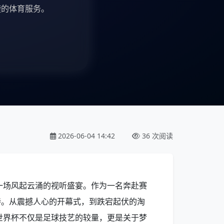
的体育服务。
2026-06-04 14:42
36 次阅读
是一场风起云涌的视听盛宴。作为一名奔赴赛
诗。从震撼人心的开幕式，到跌宕起伏的淘
的世界杯不仅是足球技艺的较量，更是关于梦