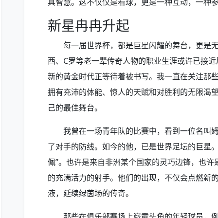
具智慧。这不仅仅是看球，更是一种互动，一种
新星冉冉升起
每一届世界杯，都是巨星闪耀的舞台，更是无
西、C罗等老一辈传奇人物的职业生涯或许已接近
新的黄金时代正等待着被书写。我一直在关注那
拥有充沛的体能、惊人的天赋和对胜利的无限渴望
己的最佳舞台。
我曾在一场青年队的比赛中，看到一位名叫
了对手的防线。如今的他，已是世界足坛的巨星。2
佩”。也许是来自非洲某个国家的灵巧边锋，也许
的充满活力的射手。他们的出现，不仅会点燃新
液，延续绿茵场的传奇。
那些在俱乐部赛场上崭露头角的年轻球员，例如