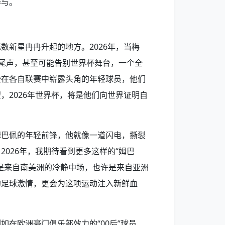
参与。
数新星冉冉升起的地方。2026年，当梅
尾声，甚至可能告别世界杯舞台，一个全
些在各自联赛中崭露头角的年轻球员，他们
，2026年世界杯，将是他们向世界证明自
姆巴佩的年轻前锋，他就像一道闪电，撕裂
026年，我期待看到更多这样的“姆巴
是来自南美洲的冷静中场，也许是来自亚洲
的足球激情，更会为这项运动注入新鲜血
在欧洲豪门俱乐部效力的“00后”球员