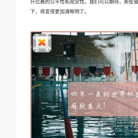
升比赛的公平性和观赏性。我们可以期待，那些
下，将变得更加清晰明了。