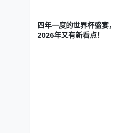
四年一度的世界杯盛宴，
2026年又有新看点！