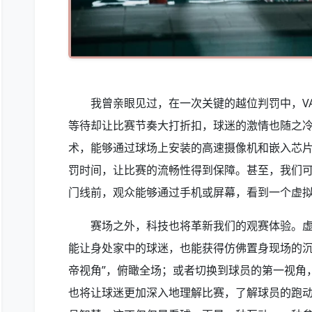
我曾亲眼见过，在一次关键的越位判罚中，V
等待却让比赛节奏大打折扣，球迷的激情也随之冷
术，能够通过球场上安装的高速摄像机和嵌入芯
罚时间，让比赛的流畅性得到保障。甚至，我们可
门线前，观众能够通过手机或屏幕，看到一个虚
赛场之外，科技也将革新我们的观赛体验。虚
能让身处家中的球迷，也能获得仿佛置身现场的沉
帝视角”，俯瞰全场；或者切换到球员的第一视角
也将让球迷更加深入地理解比赛，了解球员的跑