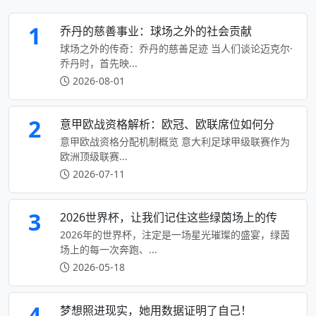
1
乔丹的慈善事业：球场之外的社会贡献
球场之外的传奇：乔丹的慈善足迹 当人们谈论迈克尔·
乔丹时，首先映...
2026-08-01
2
意甲欧战资格解析：欧冠、欧联席位如何分
意甲欧战资格分配机制概览 意大利足球甲级联赛作为
欧洲顶级联赛...
2026-07-11
3
2026世界杯，让我们记住这些绿茵场上的传
2026年的世界杯，注定是一场星光璀璨的盛宴，绿茵
场上的每一次奔跑、...
2026-05-18
4
梦想照进现实，她用数据证明了自己！