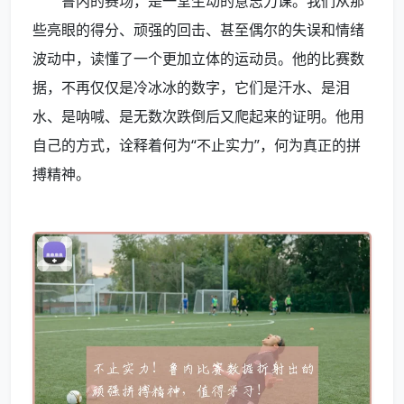
鲁内的赛场，是一堂生动的意志力课。我们从那
些亮眼的得分、顽强的回击、甚至偶尔的失误和情绪
波动中，读懂了一个更加立体的运动员。他的比赛数
据，不再仅仅是冷冰冰的数字，它们是汗水、是泪
水、是呐喊、是无数次跌倒后又爬起来的证明。他用
自己的方式，诠释着何为“不止实力”，何为真正的拼
搏精神。