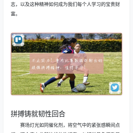
志，以及这种精神如何成为我们每个人学习的宝贵财
富。
拼搏铸就韧性回合
赛场灯光如同催化剂，将空气中的紧张感瞬间点