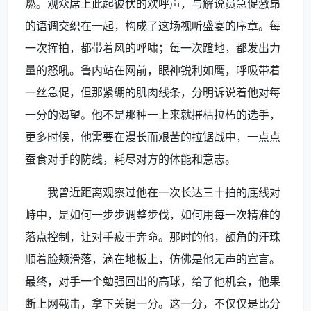
燃。观众席上此起彼伏的欢呼声，与解说员急促激昂
的语调交织在一起，构成了这场视听盛宴的序章。每
一次挥拍，都带着风的呼啸；每一次蹬地，都发出力
量的怒吼。鲁内站在网前，眼神锐利如鹰，呼吸带着
一丝急促，但那紧绷的肌肉线条，分明诉说着他对每
一分的渴望。他不是那种一上来就摧枯拉朽的选手，
更多时候，他需要在漫长而艰苦的拉锯战中，一点点
蚕食对手的防线，耗尽对方的体能和意志。
我曾近距离观察过他在一次长达三十拍的底线对
峙中，是如何一步步调整步伐，如何用每一次精准的
落点控制，让对手疲于奔命。那时的他，额角的汗珠
顺着脸颊滑落，滴在地板上，仿佛是他无声的宣言。
最终，对手一个勉强回出的高球，给了他机会，他果
断上网截击，拿下关键一分。这一分，不仅仅是比分