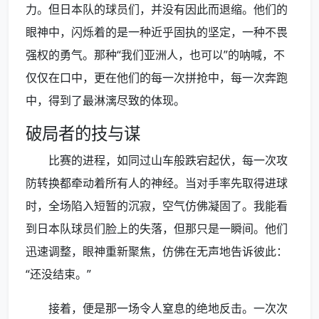
力。但日本队的球员们，并没有因此而退缩。他们的
眼神中，闪烁着的是一种近乎固执的坚定，一种不畏
强权的勇气。那种“我们亚洲人，也可以”的呐喊，不
仅仅在口中，更在他们的每一次拼抢中，每一次奔跑
中，得到了最淋漓尽致的体现。
破局者的技与谋
比赛的进程，如同过山车般跌宕起伏，每一次攻
防转换都牵动着所有人的神经。当对手率先取得进球
时，全场陷入短暂的沉寂，空气仿佛凝固了。我能看
到日本队球员们脸上的失落，但那只是一瞬间。他们
迅速调整，眼神重新聚焦，仿佛在无声地告诉彼此：
“还没结束。”
接着，便是那一场令人窒息的绝地反击。一次次