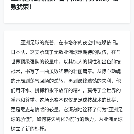
败犹荣！
亚洲足球的光芒，在卡塔尔的夜空中璀璨依旧。
日本队，这支承载了无数亚洲球迷期待的队伍，在与
世界顶级强队的较量中，以其惊人的韧性和出色的技
战术，书写了一曲虽败犹荣的壮丽篇章。从惊心动魄
的开局到荡气回肠的逆转，再到最终遗憾的失利，他
们用汗水、拼搏和永不放弃的精神，赢得了全世界的
掌声和尊重。这场比赛不仅仅是足球技战术的比拼，
更是意志与情感的较量，它深刻地诠释了何为“亚洲足
球的骄傲”，如何将失利化为前行的动力，为亚洲足球
树立了新的标杆。