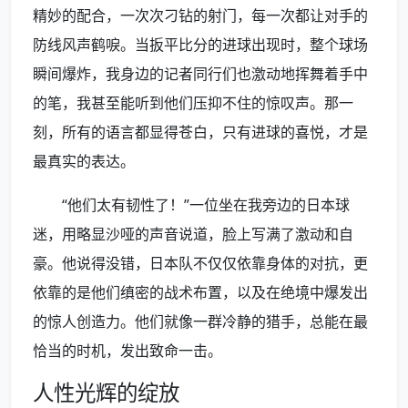
精妙的配合，一次次刁钻的射门，每一次都让对手的
防线风声鹤唳。当扳平比分的进球出现时，整个球场
瞬间爆炸，我身边的记者同行们也激动地挥舞着手中
的笔，我甚至能听到他们压抑不住的惊叹声。那一
刻，所有的语言都显得苍白，只有进球的喜悦，才是
最真实的表达。
“他们太有韧性了！”一位坐在我旁边的日本球
迷，用略显沙哑的声音说道，脸上写满了激动和自
豪。他说得没错，日本队不仅仅依靠身体的对抗，更
依靠的是他们缜密的战术布置，以及在绝境中爆发出
的惊人创造力。他们就像一群冷静的猎手，总能在最
恰当的时机，发出致命一击。
人性光辉的绽放