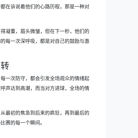
情都在诉说着他们的心路历程，那是一种对
变得凝重，眉头微皱，但在下一秒，他们的
们的每一次深呼吸，都是对自己的鼓励与激
反转
、每一次防守，都会引发全场观众的情绪起
欢呼声达到高潮，而当对方进球，全场的情
，从最初的焦急到后来的疯狂，再到最后的
场比赛的每一个瞬间。