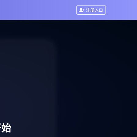
注册入口
开始