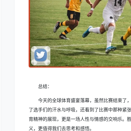
总结：
今天的全球体育盛宴落幕，虽然比赛结束了
了选手们的汗水与呼吸，还看到了比赛中那种紧
育精神的展现，更是一场人性与情感的交响乐。
义，更值得我们去思考和感悟。