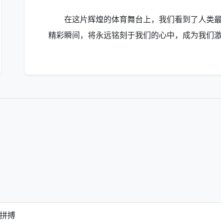
在这片辉煌的体育舞台上，我们看到了人类
精彩瞬间，将永远铭刻于我们的心中，成为我们
拼搏