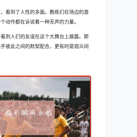
织，看到了人性的多面。教练们在场边的激
一个动作都在诉说着一种无声的力量。
会看到人们的友谊在这个大舞台上展露。那
选手彼此之间的默契配合，更有时是观众间