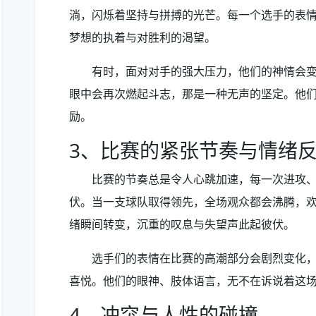
淌，闪烁着坚持与拼搏的光芒。每一个选手的表
梦想的执着与对胜利的渴望。
有时，面对对手的强大压力，他们的神情会
眼中会再次燃起斗志，那是一种无声的坚定。他
励。
3、比赛的紧张节奏与情绪
比赛的节奏总是令人心跳加速，每一次进攻
伏。当一支球队取得领先，全场观众都会沸腾，
绪瞬间转变，沉重的叹息与失望声此起彼伏。
选手们的表情在比赛的高潮部分会剧烈变化
喜悦。他们的眼神、肢体语言，无不在诉说着这
4、冲突与人性的碰撞