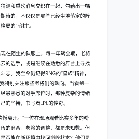
、猜测和重磅消息交织在一起，勾勒出一幅
最期待的，不仅仅是那些已经尘埃落定的阵
格局的“暗棋”。
出现在陌生的队服上。每一年转会期，老将
风云的选手，或是继续在熟悉的舞台上寻找
志。我至今仍记得RNG的“皇族”精神，
，我特别关注那些老将们的动向。当看到一
曾经最熟悉的对手席位时，那种复杂的情绪
己的坚持，书写着LPL的传奇。
遗憾离开。”一位在现场观看比赛多年的粉
队伍的磨合，老将的调整，都是未知数。但
们是否能在新环境中找回巅峰状态？他们是