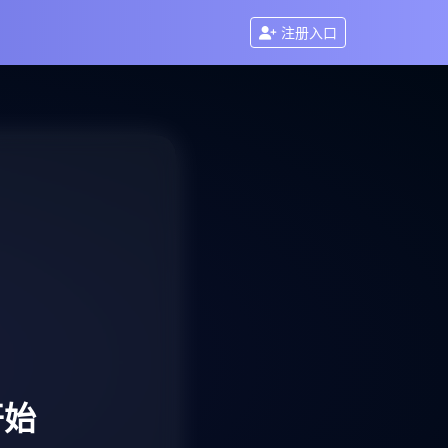
注册入口
开始