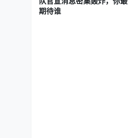
队官宣消息密集轰炸，你最
期待谁