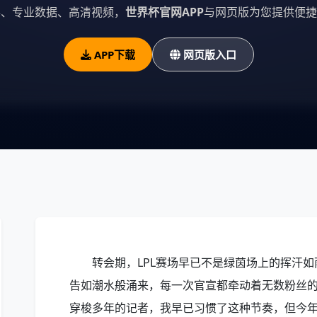
事、专业数据、高清视频，
世界杯官网APP
与网页版为您提供便捷
APP下载
网页版入口
转会期，LPL赛场早已不是绿茵场上的挥汗
告如潮水般涌来，每一次官宣都牵动着无数粉丝
穿梭多年的记者，我早已习惯了这种节奏，但今