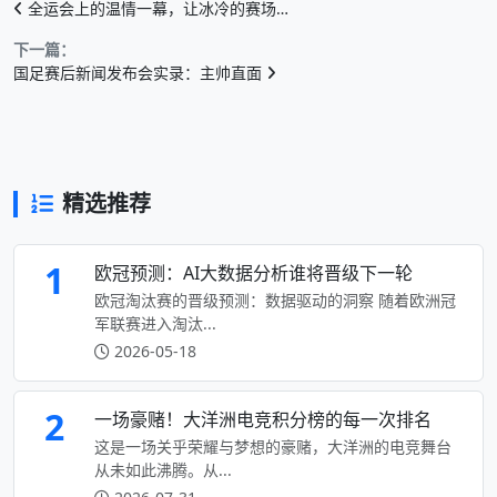
全运会上的温情一幕，让冰冷的赛场…
下一篇：
国足赛后新闻发布会实录：主帅直面
精选推荐
1
欧冠预测：AI大数据分析谁将晋级下一轮
欧冠淘汰赛的晋级预测：数据驱动的洞察 随着欧洲冠
军联赛进入淘汰...
2026-05-18
2
一场豪赌！大洋洲电竞积分榜的每一次排名
这是一场关乎荣耀与梦想的豪赌，大洋洲的电竞舞台
从未如此沸腾。从...