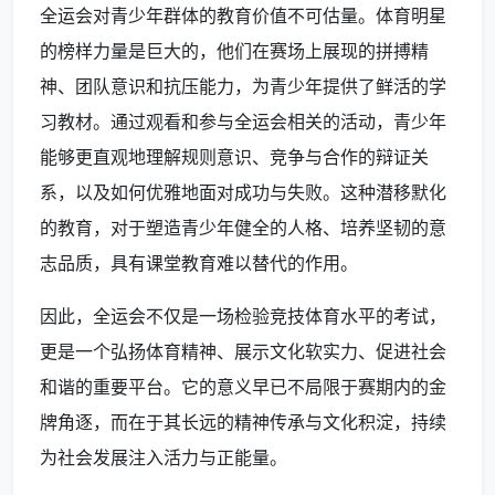
全运会对青少年群体的教育价值不可估量。体育明星
的榜样力量是巨大的，他们在赛场上展现的拼搏精
神、团队意识和抗压能力，为青少年提供了鲜活的学
习教材。通过观看和参与全运会相关的活动，青少年
能够更直观地理解规则意识、竞争与合作的辩证关
系，以及如何优雅地面对成功与失败。这种潜移默化
的教育，对于塑造青少年健全的人格、培养坚韧的意
志品质，具有课堂教育难以替代的作用。
因此，全运会不仅是一场检验竞技体育水平的考试，
更是一个弘扬体育精神、展示文化软实力、促进社会
和谐的重要平台。它的意义早已不局限于赛期内的金
牌角逐，而在于其长远的精神传承与文化积淀，持续
为社会发展注入活力与正能量。