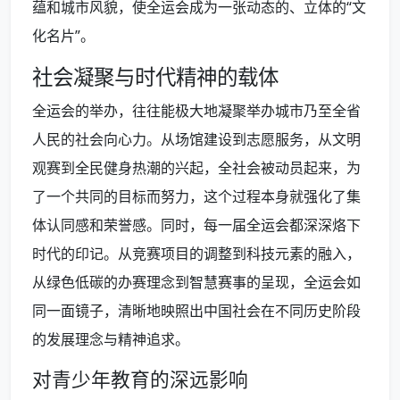
蕴和城市风貌，使全运会成为一张动态的、立体的“文
化名片”。
社会凝聚与时代精神的载体
全运会的举办，往往能极大地凝聚举办城市乃至全省
人民的社会向心力。从场馆建设到志愿服务，从文明
观赛到全民健身热潮的兴起，全社会被动员起来，为
了一个共同的目标而努力，这个过程本身就强化了集
体认同感和荣誉感。同时，每一届全运会都深深烙下
时代的印记。从竞赛项目的调整到科技元素的融入，
从绿色低碳的办赛理念到智慧赛事的呈现，全运会如
同一面镜子，清晰地映照出中国社会在不同历史阶段
的发展理念与精神追求。
对青少年教育的深远影响