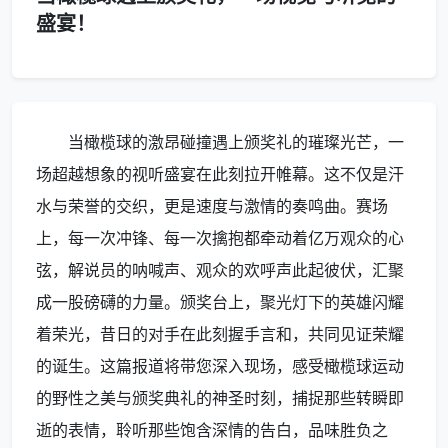
盛宴！
当橄榄球的激昂碰撞遇上颁奖礼的璀璨光芒，一
场超越想象的视听盛宴在此刻拉开帷幕。这不仅是汗
水与荣誉的交织，更是速度与激情的奏鸣曲。赛场
上，每一次冲锋、每一次擒抱都牵动着亿万观众的心
弦，解说员的呐喊声、观众的欢呼声此起彼伏，汇聚
成一股磅礴的力量。颁奖台上，聚光灯下的英雄闪耀
着荣光，昔日的对手在此刻握手言和，共同见证荣耀
的诞生。这篇报道将带您深入现场，感受橄榄球运动
的野性之美与颁奖典礼的神圣时刻，捕捉那些转瞬即
逝的表情，聆听那些饱含深情的告白，品味胜负之