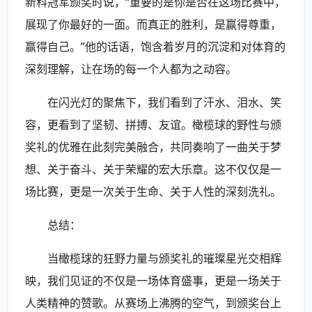
新科冠军颁奖时说，“重要的是你是否在这场比赛中，
展现了你最好的一面。而真正的胜利，是赢得尊重，
赢得自己。”他的话语，饱含着岁月的沉淀和对体育的
深刻理解，让在场的每一个人都为之动容。
在闪光灯的聚焦下，我们看到了汗水、泪水、笑
容，更看到了坚韧、拼搏、友谊。橄榄球的野性与颁
奖礼的优雅在此刻完美融合，共同奏响了一曲关于梦
想、关于奋斗、关于荣耀的宏大乐章。这不仅仅是一
场比赛，更是一次关于生命、关于人性的深刻洗礼。
总结：
当橄榄球的狂野力量与颁奖礼的璀璨星光交相辉
映，我们见证的不仅是一场体育盛事，更是一场关于
人类精神的赞歌。从赛场上沸腾的空气，到颁奖台上