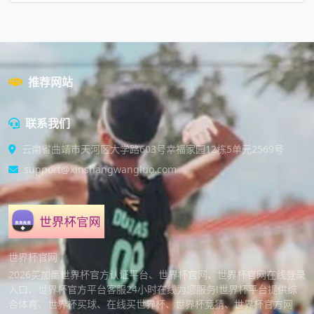
推荐网站
联系我们
云南省曲靖市天河区大学路603号幸福家园12栋5单元2569号
support@xinshangwangluo.com
世界杯官网
2026美加墨世界杯官方认证平台、世界杯官网、世界杯官网在线登录
入口、世界杯官方平台客服24小时在线为您服务!世界杯平台提供综
合体育、世界杯买球、在线买世界杯、世界杯竞猜、世界杯官方网