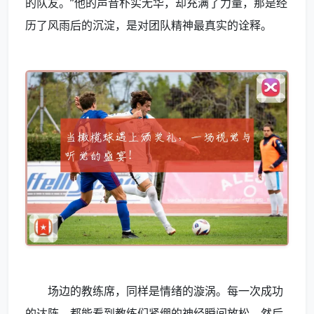
的队友。”他的声音朴实无华，却充满了力量，那是经
历了风雨后的沉淀，是对团队精神最真实的诠释。
场边的教练席，同样是情绪的漩涡。每一次成功
的达阵，都能看到教练们紧绷的神经瞬间放松，然后