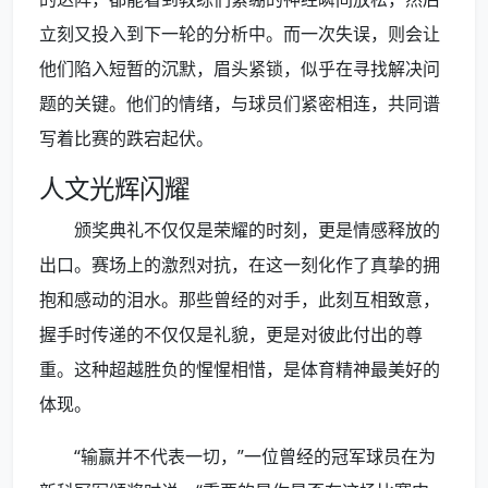
立刻又投入到下一轮的分析中。而一次失误，则会让
他们陷入短暂的沉默，眉头紧锁，似乎在寻找解决问
题的关键。他们的情绪，与球员们紧密相连，共同谱
写着比赛的跌宕起伏。
人文光辉闪耀
颁奖典礼不仅仅是荣耀的时刻，更是情感释放的
出口。赛场上的激烈对抗，在这一刻化作了真挚的拥
抱和感动的泪水。那些曾经的对手，此刻互相致意，
握手时传递的不仅仅是礼貌，更是对彼此付出的尊
重。这种超越胜负的惺惺相惜，是体育精神最美好的
体现。
“输赢并不代表一切，”一位曾经的冠军球员在为