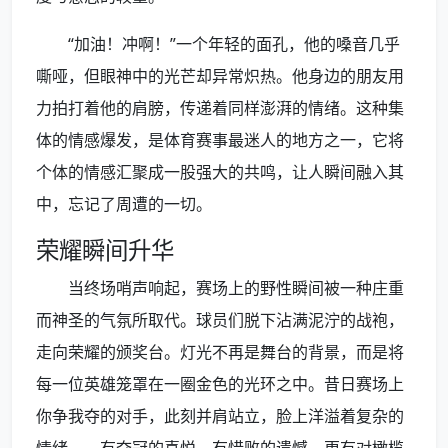
“加油！冲啊！”一个年轻的面孔，他的嗓音几乎
嘶哑，但眼神中的光芒却异常炽热。他身边的朋友用
力拍打着他的肩膀，传递着同样澎湃的情绪。这种集
体的情感爆发，是体育赛事最迷人的地方之一，它将
个体的情感汇聚成一股强大的共鸣，让人瞬间融入其
中，忘记了周遭的一切。
荣耀瞬间升华
当终场哨声响起，赛场上的野性瞬间被一种庄重
而神圣的气氛所取代。球员们脱下沾满泥泞的战袍，
走向荣耀的颁奖台。灯光不再是舞台的背景，而是将
每一位英雄笼罩在一圈金色的光环之中。昔日赛场上
你争我夺的对手，此刻并肩站立，脸上洋溢着复杂的