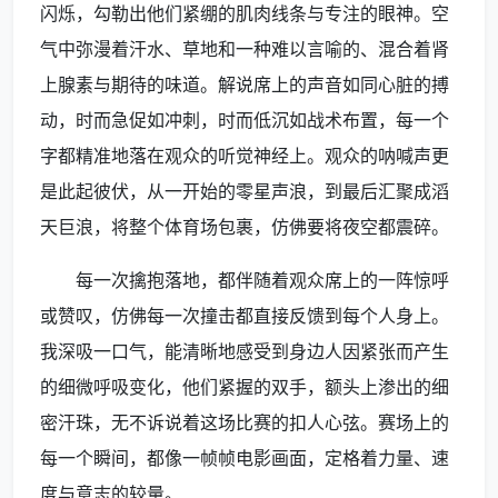
闪烁，勾勒出他们紧绷的肌肉线条与专注的眼神。空
气中弥漫着汗水、草地和一种难以言喻的、混合着肾
上腺素与期待的味道。解说席上的声音如同心脏的搏
动，时而急促如冲刺，时而低沉如战术布置，每一个
字都精准地落在观众的听觉神经上。观众的呐喊声更
是此起彼伏，从一开始的零星声浪，到最后汇聚成滔
天巨浪，将整个体育场包裹，仿佛要将夜空都震碎。
每一次擒抱落地，都伴随着观众席上的一阵惊呼
或赞叹，仿佛每一次撞击都直接反馈到每个人身上。
我深吸一口气，能清晰地感受到身边人因紧张而产生
的细微呼吸变化，他们紧握的双手，额头上渗出的细
密汗珠，无不诉说着这场比赛的扣人心弦。赛场上的
每一个瞬间，都像一帧帧电影画面，定格着力量、速
度与意志的较量。