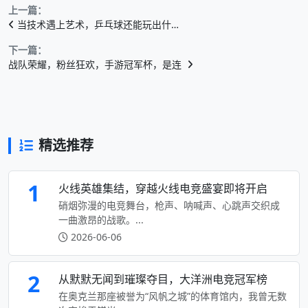
上一篇：
当技术遇上艺术，乒乓球还能玩出什…
下一篇：
战队荣耀，粉丝狂欢，手游冠军杯，是连
精选推荐
1
火线英雄集结，穿越火线电竞盛宴即将开启
硝烟弥漫的电竞舞台，枪声、呐喊声、心跳声交织成
一曲激昂的战歌。...
2026-06-06
2
从默默无闻到璀璨夺目，大洋洲电竞冠军榜
在奥克兰那座被誉为“风帆之城”的体育馆内，我曾无数